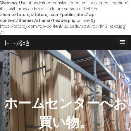
Warning
: Use of undefined constant ‘medium’ - assumed '‘medium’'
(this will throw an Error in a future version of PHP) in
/home/totoroji/totoroji.com/public_html/wp-
content/themes/athena/header.php
on line
23
https://totoroji.com/wp-content/uploads/2018/04/IMG_5150.jpg”
/>
コ
ン
テ
ン
ツ
へ
ス
キ
ッ
プ
ホームセンターへお
買い物。