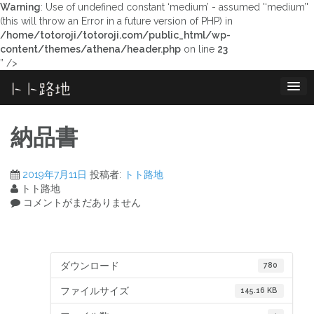
Warning
: Use of undefined constant ‘medium’ - assumed '‘medium’'
(this will throw an Error in a future version of PHP) in
/home/totoroji/totoroji.com/public_html/wp-
content/themes/athena/header.php
on line
23
” />
コ
ン
テ
ン
納品書
ツ
へ
ス
2019年7月11日
投稿者:
トト路地
キ
トト路地
ッ
コメントがまだありません
プ
ダウンロード
780
ファイルサイズ
145.16 KB