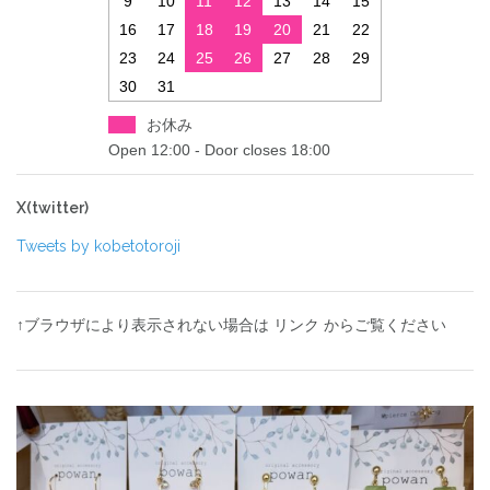
9
10
11
12
13
14
15
16
17
18
19
20
21
22
23
24
25
26
27
28
29
30
31
お休み
Open 12:00 - Door closes 18:00
X(twitter)
Tweets by kobetotoroji
↑ブラウザにより表示されない場合は リンク からご覧ください